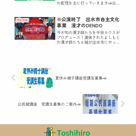
の配信を主に行っていきます📣公民
館講座のお申し込みも可能となりま
す。また、・HPへのリンク・申請書
ダウンロード画面へのリンク・他、
※公演終了 出水市自主文化
マルマエ
SNSへのリンク・電話発信画面上記
事業 漫才のDENDO
を設け...
今が旬の漫才師たちを中田カウスが
プロデュース！選抜されたよしもと
の漫才師たち６組が出水市にやって
きます✨開催日時 令和７年１０月
１８日（土） 開場：１
３時 ／ 開演：１４時場 所
マルマエホール出水（出水市文化会
館）入 場 料 ...
夏休み親子講座受講生募集📣
公民館講座 受講生募集のご案内📣