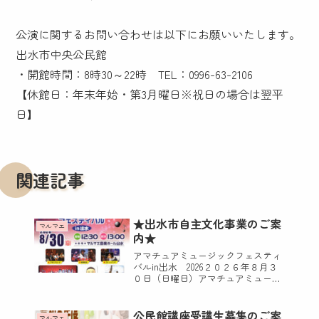
公演に関するお問い合わせは以下にお願いいたします。
出水市中央公民館
・開館時間：8時30～22時 TEL：0996-63-2106
【休館日：年末年始・第3月曜日※祝日の場合は翌平
日】
関連記事
★出水市自主文化事業のご案
マルマエ
内★
アマチュアミュージックフェスティ
バルin出水 2026２０２６年８月３
０日（日曜日）アマチュアミュージ
ックフェスティバルin出水がマルマ
エ音楽ホール出水（出水市音楽ホー
ル）で開催します。市内で活動する
公民館講座受講生募集のご案
マルマエ