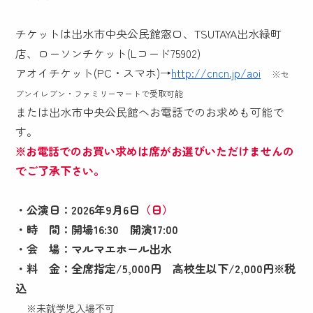
チケットは出水市中央公民館窓口、TSUTAYA出水緑町
店、ローソンチケット(Lコード75902)
アオイチケット(PC・スマホ)→
http://cncn.jp/aoi
※セ
ブンイレブン・ファミリーマートで受取可能
または出水市中央公民館へお電話でのお求めも可能で
す。
※お電話でのお買い求めは席がお選びいただけませんの
でご了承下さい。
・公演日：2026年9月6日
（
日
）
・時 間：開場16:30 開演17:00
・会 場：マルマエホール出水
・料 金：全席指定/5,000円 高校生以下/2,000円※税
込
※未就学児入場不可