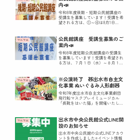
アマチュアバンドによるライブコン
内📣
サートで...
令和8年度後期・短期公民館講座の
受講生を募集しています！受講を希
望される方は、①～④は8月1日
（土）～9月10日（木）、⑤は8月1日
（土）～10月1日（木）いずれも午後
5時までに電話・FAXまたは公式LINE
公民館講座 受講生募集のご
マルマエ
でお申し込みください。LINEで...
案内📣
令和8年度短期公民館講座の受講生
を募集しています！受講を希望され
る方は、７月１日（水）～８月１３
日（木）午後5時までに電話・FAXま
たは公式LINEでお申し込みくださ
い。LINEでお申し込みをされる場合
※公演終了 🧸出水市自主文
マルマエ
は、公民館講座と、送信ください。
化事業 ぬいぐるみ人形劇🧸
（※送...
令和7年度出水市自主文化事業劇団
飛行船マスクプレイミュージカル
「長靴をはいた猫」を開催いたしま
す📣開催日時 令和7年11月12日
（水）午前の部 10：00 ／ 午後の部
13：00※開場はそれぞれ開演時間の
出水市中央公民館公式LINE開
マルマエ
30分前から場 所 マルマエホ
設のお知らせ
ー...
出水市中央公民館の公式LINEアカウ
ントを作成しました⭐️イベント情報