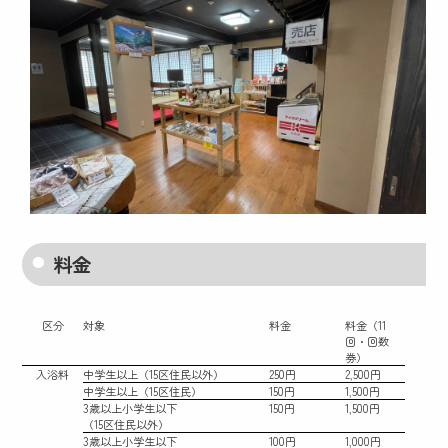
料金
区分
対象
料金
料金（11
回・回数
券）
入浴料
中学生以上（15区住民以外）
250円
2,500円
中学生以上（15区住民）
150円
1,500円
3歳以上小学生以下
150円
1,500円
（15区住民以外）
3歳以上小学生以下
100円
1,000円